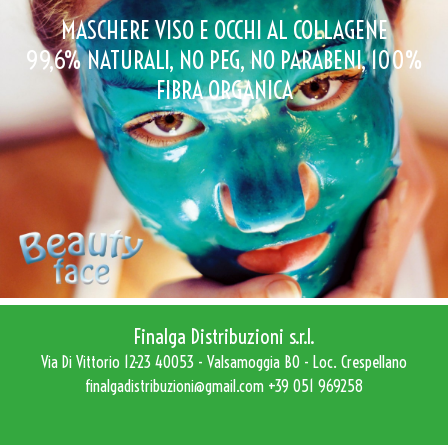
MASCHERE VISO E OCCHI AL COLLAGENE
99,6% NATURALI, NO PEG, NO PARABENI, 100%
FIBRA ORGANICA
Finalga Distribuzioni s.r.l.
Via Di Vittorio 12-23 40053 - Valsamoggia BO - Loc. Crespellano
finalgadistribuzioni@gmail.com
+39 051 969258